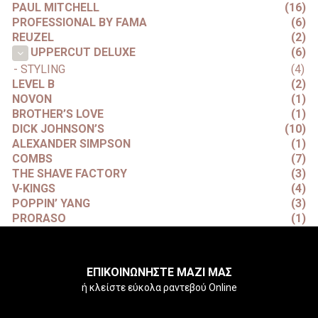
PAUL MITCHELL
(16)
PROFESSIONAL BY FAMA
(6)
REUZEL
(2)
(6)
UPPERCUT DELUXE
- STYLING
(4)
LEVEL B
(2)
NOVON
(1)
BROTHER’S LOVE
(1)
DICK JOHNSON’S
(10)
ALEXANDER SIMPSON
(1)
COMBS
(7)
THE SHAVE FACTORY
(3)
V-KINGS
(4)
POPPIN’ YANG
(3)
PRORASO
(1)
ΕΠΙΚΟΙΝΩΝΗΣΤΕ ΜΑΖΙ ΜΑΣ
ή κλείστε εύκολα ραντεβού Online