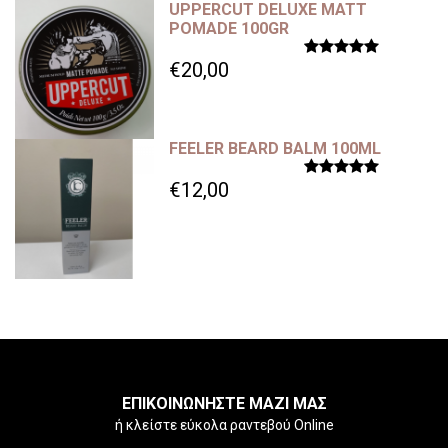
UPPERCUT DELUXE MATT
POMADE 100GR
€20,00
FEELER BEARD BALM 100ML
€12,00
ΕΠΙΚΟΙΝΩΝΗΣΤΕ ΜΑΖΙ ΜΑΣ
ή κλείστε εύκολα ραντεβού Online