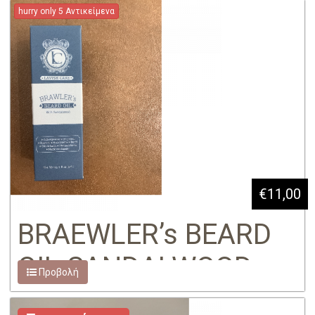
hurry only 5 Αντικείμενα
€11,00
BRAEWLER’s BEARD
OIL SANDALWOOD
Προβολή
30ml