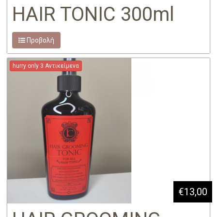
HAIR TONIC 300ml
Προβολή
hurry only 3 Αντικείμενα
€13,00