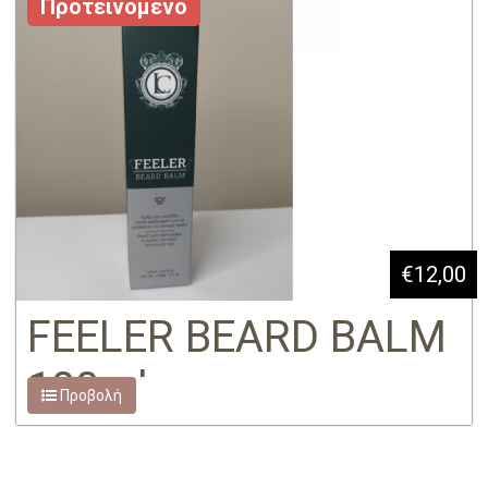
Προτεινόμενο
€12,00
FEELER BEARD BALM
100ml
Προβολή