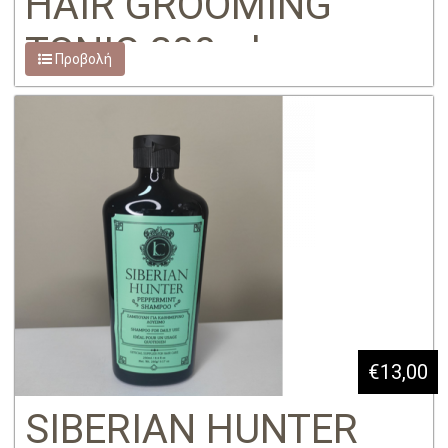
HAIR GROOMING
TONIC 300ml
Προβολή
€13,00
SIBERIAN HUNTER