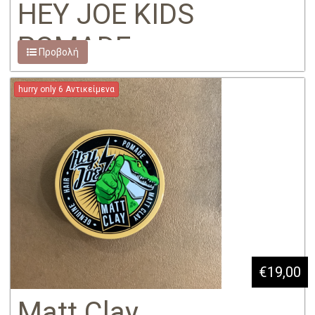
HEY JOE KIDS
POMADE
Προβολή
hurry only 6 Αντικείμενα
€19,00
Matt Clay