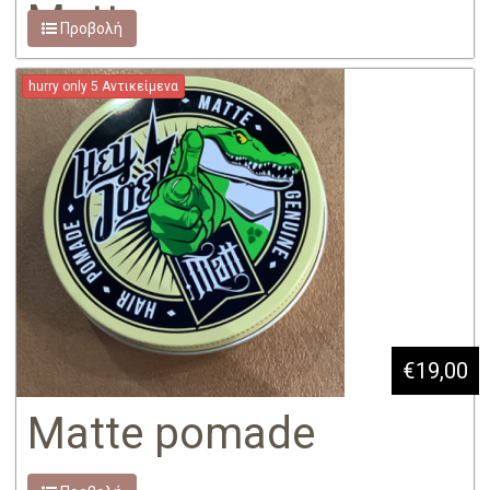
Matt
Προβολή
hurry only 5 Αντικείμενα
€19,00
Matte pomade