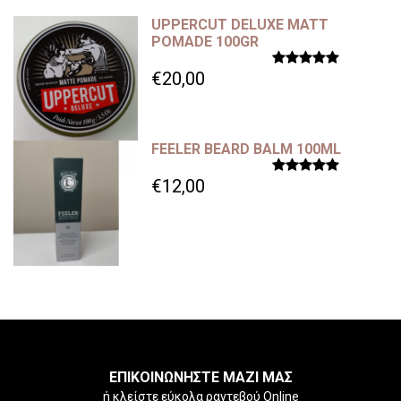
UPPERCUT DELUXE MATT
POMADE 100GR
€20,00
FEELER BEARD BALM 100ML
€12,00
ΕΠΙΚΟΙΝΩΝΗΣΤΕ ΜΑΖΙ ΜΑΣ
ή κλείστε εύκολα ραντεβού Online