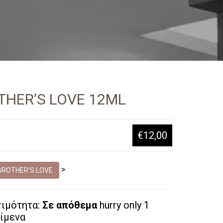
THER’S LOVE 12ML
€12,00
>
BROTHER’S LOVE
σιμότητα:
Σε απόθεμα
hurry only 1
ίμενα