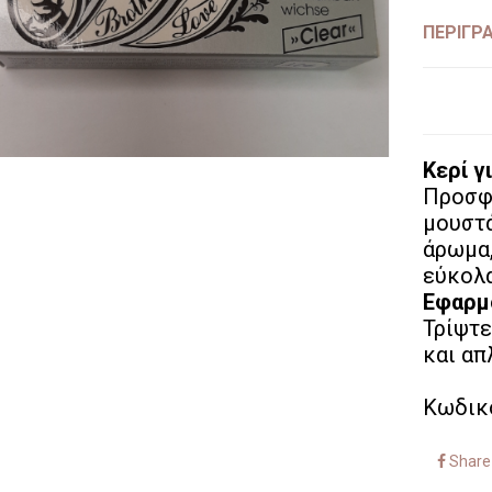
ΠΕΡΙΓΡ
Κερί γ
Προσφέ
μουστά
άρωμα,
εύκολα
Εφαρμ
Τρίψτε
και α
Κωδικ
Share