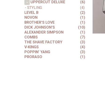
(6)
UPPERCUT DELUXE
- STYLING
(4)
LEVEL B
(2)
NOVON
(1)
BROTHER’S LOVE
(1)
DICK JOHNSON’S
(10)
ALEXANDER SIMPSON
(1)
COMBS
(7)
THE SHAVE FACTORY
(3)
V-KINGS
(4)
POPPIN’ YANG
(3)
PRORASO
(1)